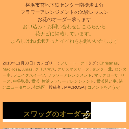
横浜市営地下鉄センター南徒歩１分
フラワーアレンジメントの体験レッスン
お花のオーダー承ります
お申込み・お問い合わせはこちらから
花ナビに掲載しています。
よろしければポチっとイイねをお願いいたします
2019年11月30日
|
カテゴリー :
フリートーク
|
タグ :
Christmas
,
MacRosa
,
Xmas
,
クリスマス
,
クリスマスリース
,
センター北
,
センタ
ー南
,
フェイクスイーツ
,
フラワーアレンジメント
,
マックローザ
,
リ
ース
,
中谷弘美
,
横浜
,
横浜フラワーアレンジメント
,
横浜習い事
,
港
北ニュータウン
,
都筑区
|
投稿者 : MACROSA
|
コメントをどうぞ
スワッグのオーダー