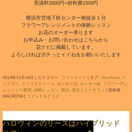
受講料3000円+材料費1500円
横浜市営地下鉄センター南徒歩１分
フラワーアレンジメントの体験レッスン
お花のオーダー承ります
お申込み・お問い合わせはこちらから
花ナビに掲載しています。
よろしければポチっとイイねをお願いいたします
2019年11月19日
|
カテゴリー :
フリートーク
|
タグ :
MacRosa
,
ク
リスマス
,
クリスマスリース
,
センター北
,
センター南
,
フラワーアレ
ンジメント教室
,
体験レッスン
,
横浜
,
港北ニュータウン
|
投稿者 :
MACROSA
|
コメントをどうぞ
ハロウィンのリースはハイブリッド