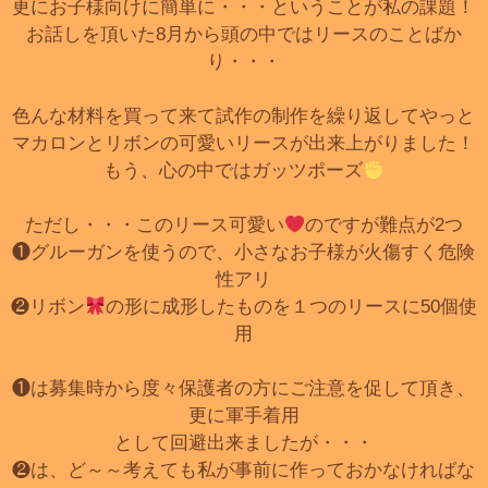
更にお子様向けに簡単に・・・ということが私の課題！
お話しを頂いた8月から頭の中ではリースのことばか
り・・・
色んな材料を買って来て試作の制作を繰り返してやっと
マカロンとリボンの可愛いリースが出来上がりました！
もう、心の中ではガッツポーズ
ただし・・・このリース可愛い
のですが難点が2つ
❶グルーガンを使うので、小さなお子様が火傷すく危険
性アリ
❷リボン
の形に成形したものを１つのリースに50個使
用
❶は募集時から度々保護者の方にご注意を促して頂き、
更に軍手着用
として回避出来ましたが・・・
❷は、ど～～考えても私が事前に作っておかなければな