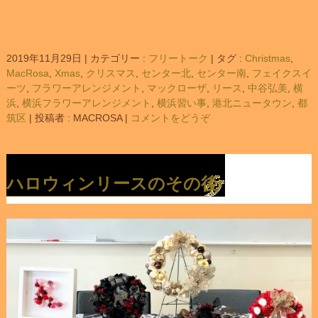
2019年11月29日
|
カテゴリー :
フリートーク
|
タグ :
Christmas
,
MacRosa
,
Xmas
,
クリスマス
,
センター北
,
センター南
,
フェイクスイ
ーツ
,
フラワーアレンジメント
,
マックローザ
,
リース
,
中谷弘美
,
横
浜
,
横浜フラワーアレンジメント
,
横浜習い事
,
港北ニュータウン
,
都
筑区
|
投稿者 : MACROSA
|
コメントをどうぞ
ハロウィンリースのその後