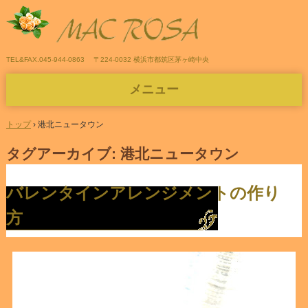
TEL&FAX.045-944-0863
〒224-0032 横浜市都筑区茅ヶ崎中央
メニュー
コ
ン
トップ
›
港北ニュータウン
テ
ン
タグアーカイブ:
港北ニュータウン
ツ
へ
ス
バレンタインアレンジメントの作り
キ
ッ
方
プ