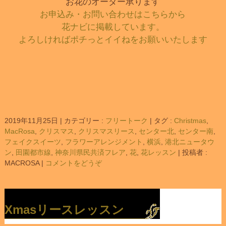
お花のオーダー承ります
お申込み・お問い合わせはこちらから
花ナビに掲載しています。
よろしければポチっとイイねをお願いいたします
2019年11月25日
|
カテゴリー :
フリートーク
|
タグ :
Christmas
,
MacRosa
,
クリスマス
,
クリスマスリース
,
センター北
,
センター南
,
フェイクスイーツ
,
フラワーアレンジメント
,
横浜
,
港北ニュータウ
ン
,
田園都市線
,
神奈川県民共済フレア
,
花
,
花レッスン
|
投稿者 :
MACROSA
|
コメントをどうぞ
Xmasリースレッスン