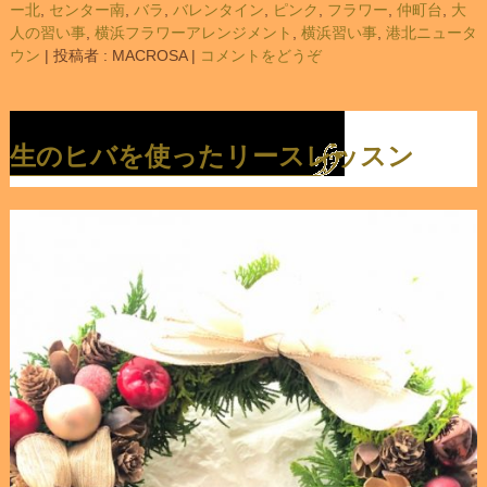
ー北
,
センター南
,
バラ
,
バレンタイン
,
ピンク
,
フラワー
,
仲町台
,
大
人の習い事
,
横浜フラワーアレンジメント
,
横浜習い事
,
港北ニュータ
ウン
|
投稿者 : MACROSA
|
コメントをどうぞ
生のヒバを使ったリースレッスン