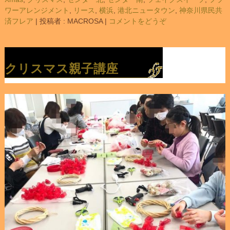
ワーアレンジメント
,
リース
,
横浜
,
港北ニュータウン
,
神奈川県民共
済フレア
|
投稿者 : MACROSA
|
コメントをどうぞ
クリスマス親子講座