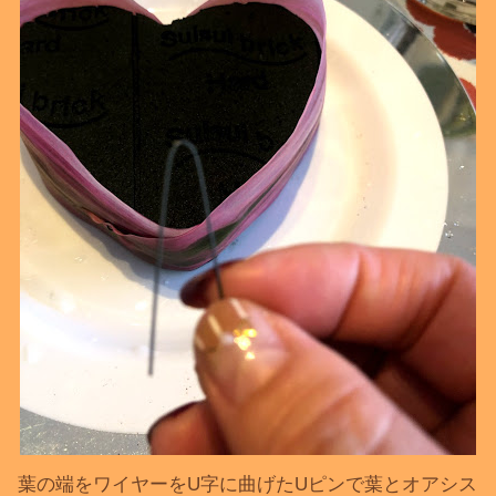
葉の端をワイヤーをU字に曲げたUピンで葉とオアシス