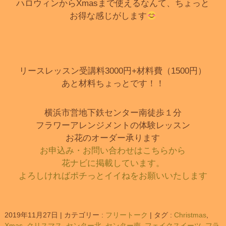
ハロウィンからXmasまで使えるなんて、ちょっと
お得な感じがします
リースレッスン受講料3000円+材料費（1500円）
あと材料ちょっとです！！
横浜市営地下鉄センター南徒歩１分
フラワーアレンジメントの体験レッスン
お花のオーダー承ります
お申込み・お問い合わせはこちらから
花ナビに掲載しています。
よろしければポチっとイイねをお願いいたします
2019年11月27日
|
カテゴリー :
フリートーク
|
タグ :
Christmas
,
Xmas
,
クリスマス
,
センター北
,
センター南
,
フェイクスイーツ
,
フラ