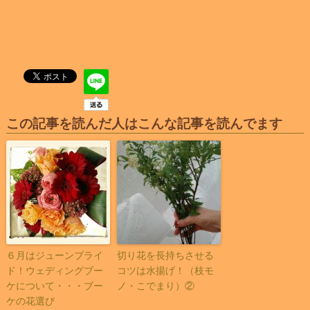
この記事を読んだ人はこんな記事を読んでます
６月はジューンブライ
切り花を長持ちさせる
ド！ウェディングブー
コツは水揚げ！（枝モ
ケについて・・・ブー
ノ・こでまり）②
ケの花選び