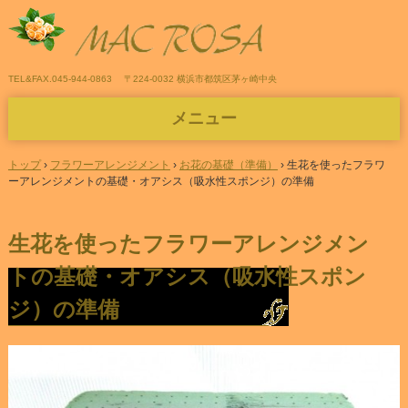
TEL&FAX.045-944-0863
〒224-0032 横浜市都筑区茅ヶ崎中央
メニュー
コ
ン
トップ
›
フラワーアレンジメント
›
お花の基礎（準備）
›
生花を使ったフラワ
テ
ーアレンジメントの基礎・オアシス（吸水性スポンジ）の準備
ン
ツ
へ
生花を使ったフラワーアレンジメン
ス
キ
トの基礎・オアシス（吸水性スポン
ッ
プ
ジ）の準備