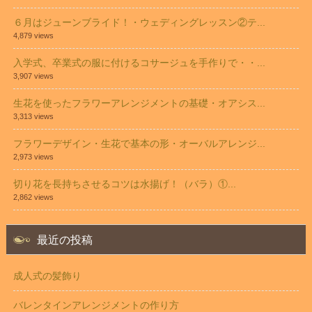
６月はジューンブライド！・ウェディングレッスン②テ...
4,879 views
入学式、卒業式の服に付けるコサージュを手作りで・・...
3,907 views
生花を使ったフラワーアレンジメントの基礎・オアシス...
3,313 views
フラワーデザイン・生花で基本の形・オーバルアレンジ...
2,973 views
切り花を長持ちさせるコツは水揚げ！（バラ）①...
2,862 views
最近の投稿
成人式の髪飾り
バレンタインアレンジメントの作り方