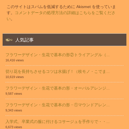
このサイトはスパムを低減するために Akismet を使っていま
す。
コメントデータの処理方法の詳細はこちらをご覧くださ
い
。
人気記事
フラワーデザイン・生花で基本の形②トライアングル（...
16,416 views
切り花を長持ちさせるコツは水揚げ！（枝モノ・こでま...
10,619 views
フラワーデザイン・生花で基本の形・オーバルアレンジ...
9,587 views
フラワーデザイン・生花で基本の形・①マウンドアレン...
9,343 views
入学式、卒業式の服に付けるコサージュを手作りで・・...
6,673 views