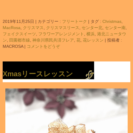
2019年11月25日
|
カテゴリー :
フリートーク
|
タグ :
Christmas
,
MacRosa
,
クリスマス
,
クリスマスリース
,
センター北
,
センター南
,
フェイクスイーツ
,
フラワーアレンジメント
,
横浜
,
港北ニュータウ
ン
,
田園都市線
,
神奈川県民共済フレア
,
花
,
花レッスン
|
投稿者 :
MACROSA
|
コメントをどうぞ
Xmasリースレッスン