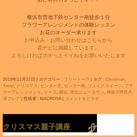
横浜市営地下鉄センター南徒歩１分
フラワーアレンジメントの体験レッスン
お花のオーダー承ります
お申込み・お問い合わせはこちらから
花ナビに掲載しています。
よろしければポチっとイイねをお願いいたします
2019年11月27日
|
カテゴリー :
フリートーク
|
タグ :
Christmas
,
Xmas
,
クリスマス
,
センター北
,
センター南
,
フェイクスイーツ
,
フラ
ワーアレンジメント
,
リース
,
横浜
,
港北ニュータウン
,
神奈川県民共
済フレア
|
投稿者 : MACROSA
|
コメントをどうぞ
クリスマス親子講座