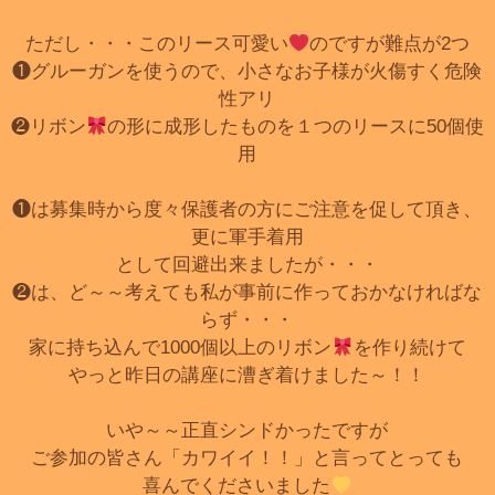
ただし・・・このリース可愛い
のですが難点が2つ
❶グルーガンを使うので、小さなお子様が火傷すく危険
性アリ
❷リボン
の形に成形したものを１つのリースに50個使
用
❶は募集時から度々保護者の方にご注意を促して頂き、
更に軍手着用
として回避出来ましたが・・・
❷は、ど～～考えても私が事前に作っておかなければな
らず・・・
家に持ち込んで1000個以上のリボン
を作り続けて
やっと昨日の講座に漕ぎ着けました～！！
いや～～正直シンドかったですが
ご参加の皆さん「カワイイ！！」と言ってとっても
喜んでくださいました