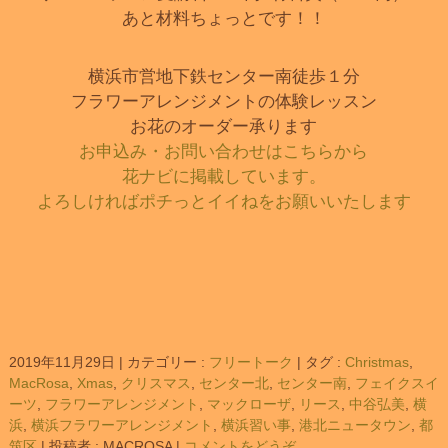
あと材料ちょっとです！！
横浜市営地下鉄センター南徒歩１分
フラワーアレンジメントの体験レッスン
お花のオーダー承ります
お申込み・お問い合わせはこちらから
花ナビに掲載しています。
よろしければポチっとイイねをお願いいたします
2019年11月29日
|
カテゴリー :
フリートーク
|
タグ :
Christmas
,
MacRosa
,
Xmas
,
クリスマス
,
センター北
,
センター南
,
フェイクスイ
ーツ
,
フラワーアレンジメント
,
マックローザ
,
リース
,
中谷弘美
,
横
浜
,
横浜フラワーアレンジメント
,
横浜習い事
,
港北ニュータウン
,
都
筑区
|
投稿者 : MACROSA
|
コメントをどうぞ