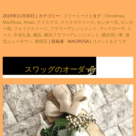
2019年11月30日
|
カテゴリー :
フリートーク
|
タグ :
Christmas
,
MacRosa
,
Xmas
,
クリスマス
,
クリスマスリース
,
センター北
,
センタ
ー南
,
フェイクスイーツ
,
フラワーアレンジメント
,
マックローザ
,
リ
ース
,
中谷弘美
,
横浜
,
横浜フラワーアレンジメント
,
横浜習い事
,
港
北ニュータウン
,
都筑区
|
投稿者 : MACROSA
|
コメントをどうぞ
スワッグのオーダー