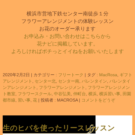
横浜市営地下鉄センター南徒歩１分
フラワーアレンジメントの体験レッスン
お花のオーダー承ります
お申込み・お問い合わせはこちらから
花ナビに掲載しています。
よろしければポチっとイイねをお願いいたします
2020年2月2日
|
カテゴリー :
フリートーク
|
タグ :
MacRosa
,
ギフト
アレンジメント
,
センター北
,
センター南
,
バレンタイン
,
バレンタイ
ンアレンジメント
,
フラワーアレンジメント
,
フラワーアレンジメン
ト教室
,
フラワースクール
,
中谷弘美
,
仲町台
,
横浜
,
横浜習い事
,
田園
都市線
,
習い事
,
花
|
投稿者 : MACROSA
|
コメントをどうぞ
生のヒバを使ったリースレッスン