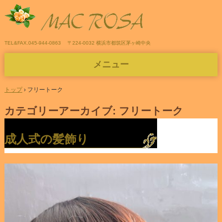
TEL&FAX.045-944-0863
〒224-0032 横浜市都筑区茅ヶ崎中央
メニュー
コ
ン
トップ
›
フリートーク
テ
ン
カテゴリーアーカイブ:
フリートーク
ツ
へ
ス
成人式の髪飾り
キ
ッ
プ