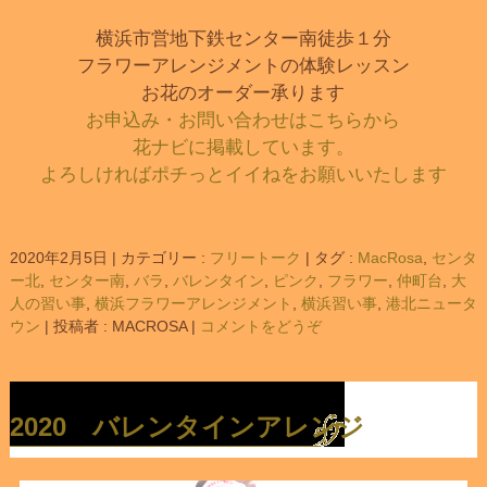
横浜市営地下鉄センター南徒歩１分
フラワーアレンジメントの体験レッスン
お花のオーダー承ります
お申込み・お問い合わせはこちらから
花ナビに掲載しています。
よろしければポチっとイイねをお願いいたします
2020年2月5日
|
カテゴリー :
フリートーク
|
タグ :
MacRosa
,
センタ
ー北
,
センター南
,
バラ
,
バレンタイン
,
ピンク
,
フラワー
,
仲町台
,
大
人の習い事
,
横浜フラワーアレンジメント
,
横浜習い事
,
港北ニュータ
ウン
|
投稿者 : MACROSA
|
コメントをどうぞ
2020 バレンタインアレンジ