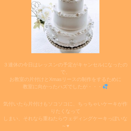
３連休の今日はレッスンの予定がキャンセルになったの
で、
お教室の片付けと
Xmasリースの制作をするために
教室に向かったハズでしたが・・・
気付いたら片付けもソコソコに、ちっちゃいケーキが作
りたくなって
しまい、
それなら重ねたらウェディングケーキっぽいな
～♥