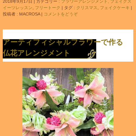
2018年9月17日
|
カテゴリー :
フラワーアレンジメント, フェイクス
イーツレッスン
,
フリートーク
|
タグ :
クリスマス
,
フェイクケーキ
|
投稿者 : MACROSA
|
コメントをどうぞ
アーティフィシャルフラワーで作る
仏花アレンジメント