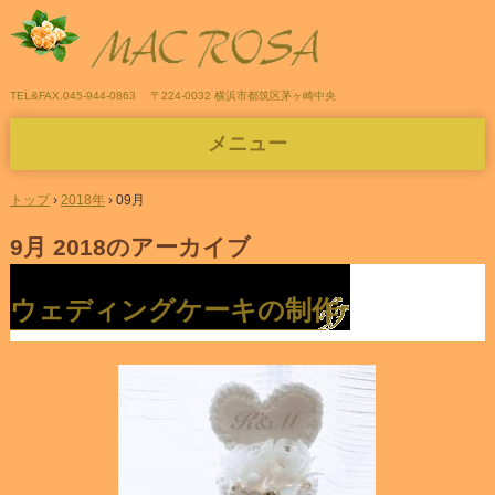
TEL&FAX.045-944-0863
〒224-0032 横浜市都筑区茅ヶ崎中央
メニュー
コ
ン
トップ
›
2018年
›
09月
テ
ン
9月 2018
のアーカイブ
ツ
へ
ス
ウェディングケーキの制作
キ
ッ
プ