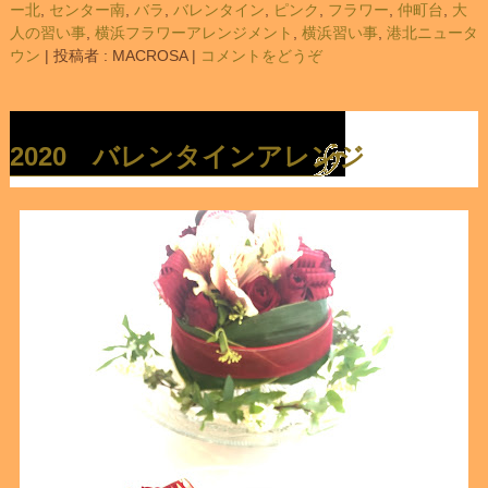
ー北
,
センター南
,
バラ
,
バレンタイン
,
ピンク
,
フラワー
,
仲町台
,
大
人の習い事
,
横浜フラワーアレンジメント
,
横浜習い事
,
港北ニュータ
ウン
|
投稿者 : MACROSA
|
コメントをどうぞ
2020 バレンタインアレンジ