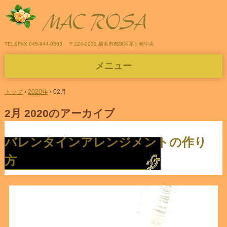
TEL&FAX.045-944-0863
〒224-0032 横浜市都筑区茅ヶ崎中央
メニュー
コ
ン
トップ
›
2020年
›
02月
テ
ン
2月 2020
のアーカイブ
ツ
へ
ス
バレンタインアレンジメントの作り
キ
ッ
方
プ