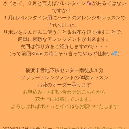
さてさて、２月と言えばバレンタイン
があるではない
ですか！！
１月はバレンタイン用にハートのアレンジをレッスンで
行いました。
リボンをふんだんに使うこと＆お花を短く挿すことで、
簡単に素敵なアレンジメントが出来ます。
次回は作り方をご紹介しますので・・・
（って前回Xmasの時もそう言ってやらず仕舞い
）
横浜市営地下鉄センター南徒歩１分
フラワーアレンジメントの体験レッスン
お花のオーダー承ります
お申込み・お問い合わせはこちらから
花ナビに掲載しています。
よろしければポチっとイイねをお願いいたします
2020年2月2日
|
カテゴリー :
フリートーク
|
タグ :
MacRosa
,
ギフト