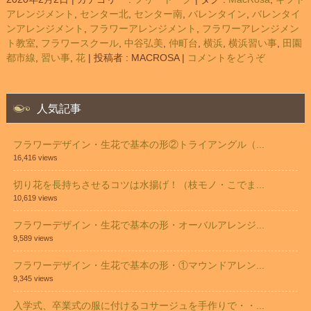
アレンジメント
,
センター北
,
センター南
,
バレンタイン
,
バレンタイ
ンアレンジメント
,
フラワーアレンジメント
,
フラワーアレンジメン
ト教室
,
フラワースクール
,
中谷弘美
,
仲町台
,
横浜
,
横浜習い事
,
田園
都市線
,
習い事
,
花
|
投稿者 : MACROSA
|
コメントをどうぞ
人気記事
フラワーデザイン・生花で基本の形②トライアングル（...
16,416 views
切り花を長持ちさせるコツは水揚げ！（枝モノ・こでま...
10,619 views
フラワーデザイン・生花で基本の形・オーバルアレンジ...
9,589 views
フラワーデザイン・生花で基本の形・①マウンドアレン...
9,345 views
入学式、卒業式の服に付けるコサージュを手作りで・・...