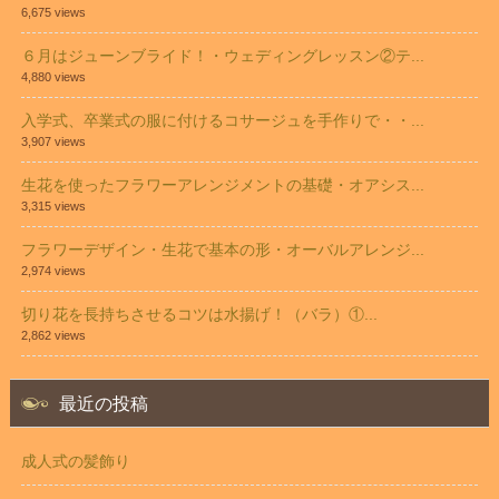
6,675 views
６月はジューンブライド！・ウェディングレッスン②テ...
4,880 views
入学式、卒業式の服に付けるコサージュを手作りで・・...
3,907 views
生花を使ったフラワーアレンジメントの基礎・オアシス...
3,315 views
フラワーデザイン・生花で基本の形・オーバルアレンジ...
2,974 views
切り花を長持ちさせるコツは水揚げ！（バラ）①...
2,862 views
最近の投稿
成人式の髪飾り