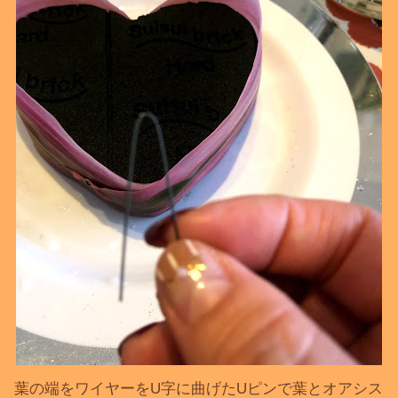
葉の端をワイヤーをU字に曲げたUピンで葉とオアシス