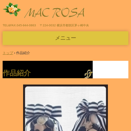
TEL&FAX.045-944-0863
〒224-0032 横浜市都筑区茅ヶ崎中央
メニュー
コ
ン
トップ
›
作品紹介
テ
ン
ツ
作品紹介
へ
ス
キ
ッ
プ