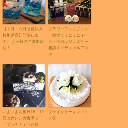
【７月・８月は夏休み
フラワーアレンジメン
特別講座】開催しま
ト教室でミニミニイベ
す。 お子様のご参加歓
ント今回はジュエリー
迎！
相談＆メディカルアロ
マ
いよいよ明後日18・19
フェイクケーキレッス
日は赤レンガ倉庫で
ン①
「プラチナミセス祭」