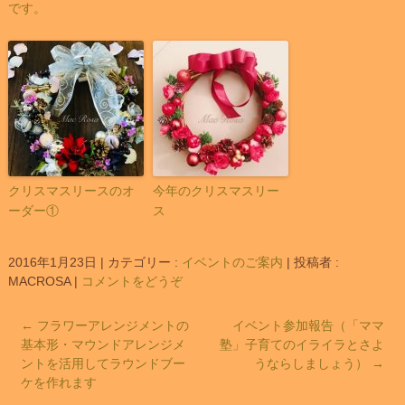
です。
クリスマスリースのオ
今年のクリスマスリー
ーダー①
ス
2016年1月23日
|
カテゴリー :
イベントのご案内
|
投稿者 :
MACROSA
|
コメントをどうぞ
←
フラワーアレンジメントの
イベント参加報告（「ママ
基本形・マウンドアレンジメ
塾」子育てのイライラとさよ
ントを活用してラウンドブー
うならしましょう）
→
ケを作れます