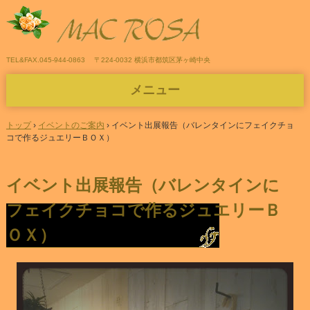
TEL&FAX.045-944-0863
〒224-0032 横浜市都筑区茅ヶ崎中央
メニュー
コ
ン
トップ
›
イベントのご案内
›
イベント出展報告（バレンタインにフェイクチョ
テ
コで作るジュエリーＢＯＸ）
ン
ツ
へ
イベント出展報告（バレンタインに
ス
キ
フェイクチョコで作るジュエリーＢ
ッ
プ
ＯＸ）