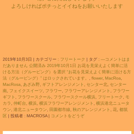
よろしければポチっとイイねをお願いいたします
2019年10月3日
|
カテゴリー :
フリートーク
|
タグ :
—コメントはま
だありません 公開済み 2019年10月1日 お花を見栄えよく簡単に活
ける方法（グルーピング）を選択 “お花を見栄えよく簡単に活ける方
法（グルーピング）” はロックされています。
,
flower
,
MacRoa
,
MacRosa
,
あざみ野
,
ギフトアレンジメント
,
センター北
,
センター
南
,
フェイクスイーツ
,
フラワー
,
フラワーアレンジメント
,
フラワー
ギフト
,
フラワースクール
,
フラワースクール横浜
,
フリートーク
,
モ
カラ
,
仲町台
,
横浜
,
横浜フラワーアレンジメント
,
横浜港北ニュータ
ウン
,
港北ニュータウン
,
田園都市線
,
秋のアレンジメント
,
花
,
都筑
区
|
投稿者 : MACROSA
|
コメントをどうぞ