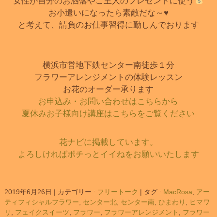
女性が自分のお洒落やご主人のプレゼントに使う
お小遣いになったら素敵だな～♥
と考えて、請負のお仕事習得に勤しんでおります
横浜市営地下鉄センター南徒歩１分
フラワーアレンジメントの体験レッスン
お花のオーダー承ります
お申込み・お問い合わせはこちらから
夏休みお子様向け講座はこちらをご覧ください
花ナビに掲載しています。
よろしければポチっとイイねをお願いいたします
2019年6月26日
|
カテゴリー :
フリートーク
|
タグ :
MacRosa
,
アー
ティフィシャルフラワー
,
センター北
,
センター南
,
ひまわり
,
ヒマワ
リ
,
フェイクスイーツ
,
フラワー
,
フラワーアレンジメント
,
フラワー