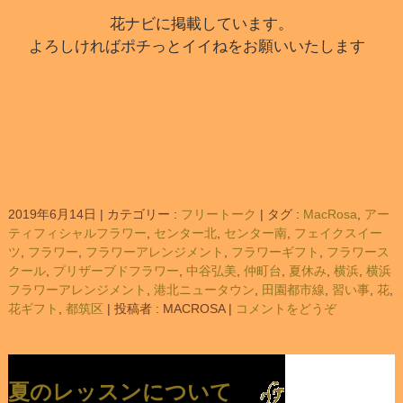
花ナビに掲載しています。
よろしければポチっとイイねをお願いいたします
2019年6月14日
|
カテゴリー :
フリートーク
|
タグ :
MacRosa
,
アー
ティフィシャルフラワー
,
センター北
,
センター南
,
フェイクスイー
ツ
,
フラワー
,
フラワーアレンジメント
,
フラワーギフト
,
フラワース
クール
,
プリザーブドフラワー
,
中谷弘美
,
仲町台
,
夏休み
,
横浜
,
横浜
フラワーアレンジメント
,
港北ニュータウン
,
田園都市線
,
習い事
,
花
,
花ギフト
,
都筑区
|
投稿者 : MACROSA
|
コメントをどうぞ
夏のレッスンについて