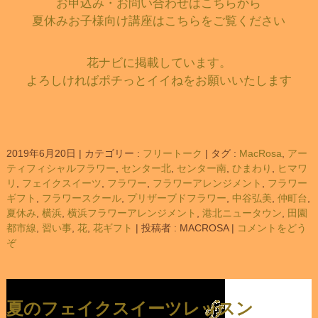
お申込み・お問い合わせはこちらから
夏休みお子様向け講座はこちらをご覧ください
花ナビに掲載しています。
よろしければポチっとイイねをお願いいたします
2019年6月20日
|
カテゴリー :
フリートーク
|
タグ :
MacRosa
,
アー
ティフィシャルフラワー
,
センター北
,
センター南
,
ひまわり
,
ヒマワ
リ
,
フェイクスイーツ
,
フラワー
,
フラワーアレンジメント
,
フラワー
ギフト
,
フラワースクール
,
プリザーブドフラワー
,
中谷弘美
,
仲町台
,
夏休み
,
横浜
,
横浜フラワーアレンジメント
,
港北ニュータウン
,
田園
都市線
,
習い事
,
花
,
花ギフト
|
投稿者 : MACROSA
|
コメントをどう
ぞ
夏のフェイクスイーツレッスン