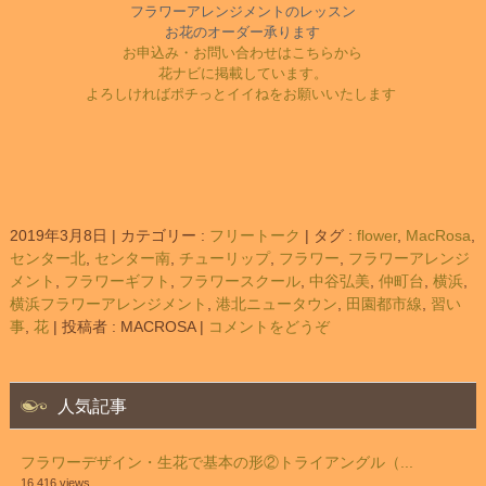
フラワーアレンジメントのレッスン
お花のオーダー承ります
お申込み・お問い合わせはこちらから
花ナビに掲載しています。
よろしければポチっとイイねをお願いいたします
2019年3月8日
|
カテゴリー :
フリートーク
|
タグ :
flower
,
MacRosa
,
センター北
,
センター南
,
チューリップ
,
フラワー
,
フラワーアレンジ
メント
,
フラワーギフト
,
フラワースクール
,
中谷弘美
,
仲町台
,
横浜
,
横浜フラワーアレンジメント
,
港北ニュータウン
,
田園都市線
,
習い
事
,
花
|
投稿者 : MACROSA
|
コメントをどうぞ
人気記事
フラワーデザイン・生花で基本の形②トライアングル（...
16,416 views