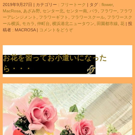
2019年9月27日
|
カテゴリー :
フリートーク
|
タグ :
flower
,
MacRosa
,
あざみ野
,
センター北
,
センター南
,
バラ
,
フラワー
,
フラワ
ーアレンジメント
,
フラワーギフト
,
フラワースクール
,
フラワースク
ール横浜
,
モカラ
,
仲町台
,
横浜港北ニュータウン
,
田園都市線
,
花
|
投
稿者 : MACROSA
|
コメントをどうぞ
お花を習ってお小遣いになった
ら・・・