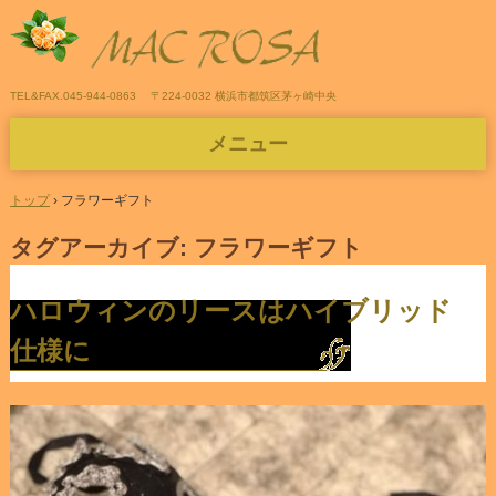
TEL&FAX.045-944-0863
〒224-0032 横浜市都筑区茅ヶ崎中央
メニュー
コ
ン
トップ
›
フラワーギフト
テ
ン
タグアーカイブ:
フラワーギフト
ツ
へ
ス
ハロウィンのリースはハイブリッド
キ
ッ
仕様に
プ