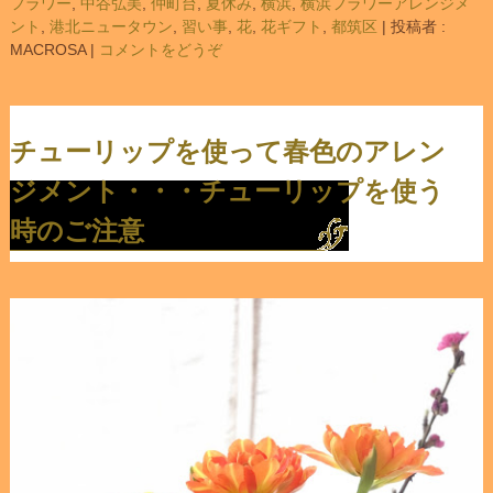
フラワー
,
中谷弘美
,
仲町台
,
夏休み
,
横浜
,
横浜フラワーアレンジメ
ント
,
港北ニュータウン
,
習い事
,
花
,
花ギフト
,
都筑区
|
投稿者 :
MACROSA
|
コメントをどうぞ
チューリップを使って春色のアレン
ジメント・・・チューリップを使う
時のご注意