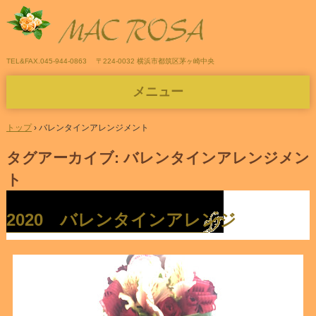
TEL&FAX.045-944-0863
〒224-0032 横浜市都筑区茅ヶ崎中央
メニュー
コ
ン
トップ
›
バレンタインアレンジメント
テ
ン
タグアーカイブ:
バレンタインアレンジメン
ツ
ト
へ
ス
キ
2020 バレンタインアレンジ
ッ
プ