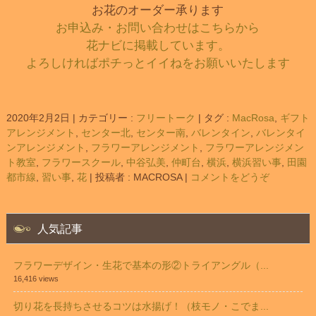
お花のオーダー承ります
お申込み・お問い合わせはこちらから
花ナビに掲載しています。
よろしければポチっとイイねをお願いいたします
2020年2月2日
|
カテゴリー :
フリートーク
|
タグ :
MacRosa
,
ギフト
アレンジメント
,
センター北
,
センター南
,
バレンタイン
,
バレンタイ
ンアレンジメント
,
フラワーアレンジメント
,
フラワーアレンジメン
ト教室
,
フラワースクール
,
中谷弘美
,
仲町台
,
横浜
,
横浜習い事
,
田園
都市線
,
習い事
,
花
|
投稿者 : MACROSA
|
コメントをどうぞ
人気記事
フラワーデザイン・生花で基本の形②トライアングル（...
16,416 views
切り花を長持ちさせるコツは水揚げ！（枝モノ・こでま...